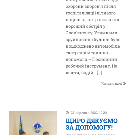
охорони здоров’я після
госпіталізації літнього
пацієнта, потрапила під
ворожий обстріл у
Слов’янську. Уламками
зруйнованої будівлі було
пошкоджено автомобіль
екстреної медичної
допомоги – її основний
робочий інструмент. На
щастя, водій і […]
Читати далі
27 вересня 2022, 12:20
ЩИРО ДЯКУЄМО
ЗА ДОПОМОГУ!