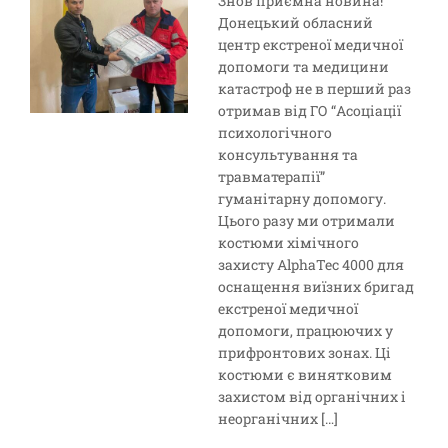
Знов приємна новина!
Донецький обласний
центр екстреної медичної
допомоги та медицини
катастроф не в перший раз
отримав від ГО “Асоціації
психологічного
консультування та
травматерапії”
гуманітарну допомогу.
Цього разу ми отримали
костюми хімічного
захисту AlphaTec 4000 для
оснащення виїзних бригад
екстреної медичної
допомоги, працюючих у
прифронтових зонах. Ці
костюми є винятковим
захистом від органічних і
неорганічних […]