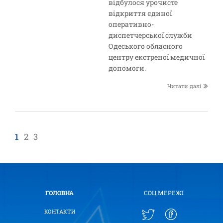
відбулося урочисте
відкриття єдиної
оперативно-
диспетчерської служби
Одеського обласного
центру екстреної медичної
допомоги.
Читати далі
1
2
3
ГОЛОВНА
СОЦ МЕРЕЖІ
КОНТАКТИ