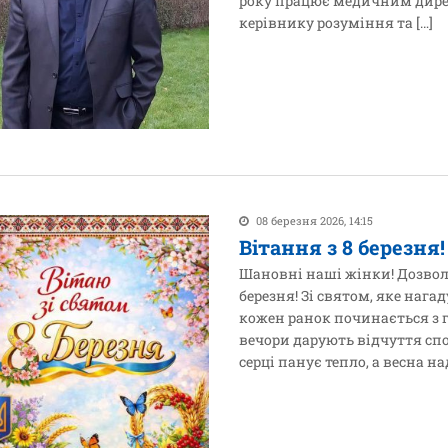
року працює медичним дире
керівнику розуміння та […]
08 березня 2026, 14:15
Вітання з 8 березня!
Шановні наші жінки! Дозвол
березня! Зі святом, яке нагад
кожен ранок починається з г
вечори дарують відчуття спо
серці панує тепло, а весна над