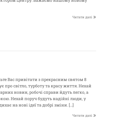
ктором Центру. Бажаємо нашому новому
Читати далі
ьте Вас привітати з прекрасним святом 8
ує про світло, турботу та красу життя. Нехай
арних новин, робочі справи йдуть легко, а
кою. Нехай поруч будуть надійні люди, у
ихає на нові ідеї та добрі зміни. […]
Читати далі