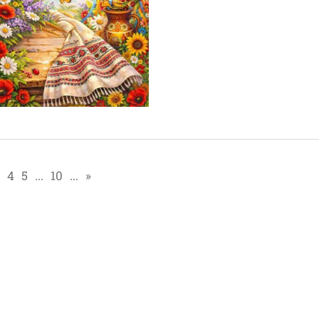
4
5
...
10
...
»