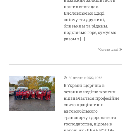
назавжди залишиться в
наших спогадах.
Висловлюємо щирі
співчуття дружині,
близьким та рідним,
поділяємо горе, сумуємо
разом з […]
Читати далі
30 жовтня 2022, 10:56
В Україні щорічно в
останню неділю жовтня
відзначається професійне
свято працівників
автомобільного
транспорту і дорожнього
господарства, відоме в
народі як «ДЕНЬ ВОДІЯ».