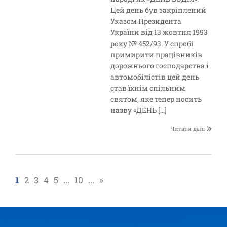
Цей день був закріплений
Указом Президента
України від 13 жовтня 1993
року № 452/93. У спробі
примирити працівників
дорожнього господарства і
автомобілістів цей день
став їхнім спільним
святом, яке тепер носить
назву «ДЕНЬ […]
Читати далі
1
2
3
4
5
...
10
...
»