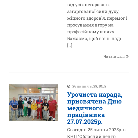
від усіх негараздів,
загартованої сили духу,
міцного здоров`я, перемог і
просування вгору на
професійному шляху.
Бажаємо, щоб ваші надії
[…]
Читати далі
26 липня 2025, 10:02
Урочиста нарада,
присвячена Дню
медичного
працівника
27.07.2025р.
Сьогодні 25 липня 2025р. в
КНП “Обласний центр