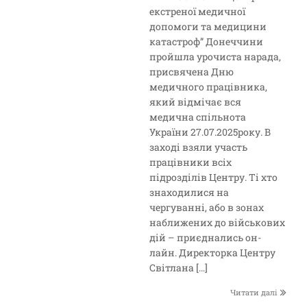
екстреної медичної
допомоги та медицини
катастроф” Донеччини
пройшла урочиста нарада,
присвячена Дню
медичного працівника,
який відмічає вся
медична спільнота
України 27.07.2025року. В
заході взяли участь
працівники всіх
підрозділів Центру. Ті хто
знаходилися на
чергуванні, або в зонах
наближених до військових
дій – приєднались он-
лайн. Директорка Центру
Світлана […]
Читати далі