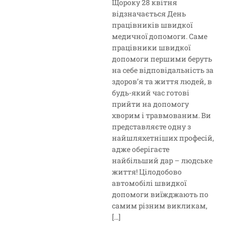
Щороку 28 квітня
відзначається День
працівників швидкої
медичної допомоги. Саме
працівники швидкої
допомоги першими беруть
на себе відповідальність за
здоров’я та життя людей, в
будь-який час готові
прийти на допомогу
хворим і травмованим. Ви
представляєте одну з
найшляхетніших професій,
адже оберігаєте
найбільший дар – людське
життя! Цілодобово
автомобілі швидкої
допомоги виїжджають по
самим різним викликам,
[…]