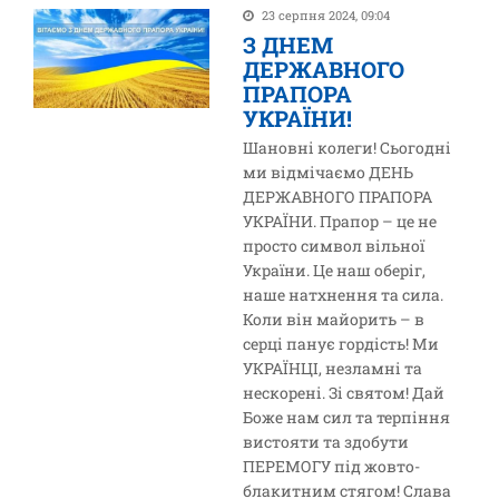
23 серпня 2024, 09:04
З ДНЕМ
ДЕРЖАВНОГО
ПРАПОРА
УКРАЇНИ!
Шановні колеги! Сьогодні
ми відмічаємо ДЕНЬ
ДЕРЖАВНОГО ПРАПОРА
УКРАЇНИ. Прапор – це не
просто символ вільної
України. Це наш оберіг,
наше натхнення та сила.
Коли він майорить – в
серці панує гордість! Ми
УКРАЇНЦІ, незламні та
нескорені. Зі святом! Дай
Боже нам сил та терпіння
вистояти та здобути
ПЕРЕМОГУ під жовто-
блакитним стягом! Слава