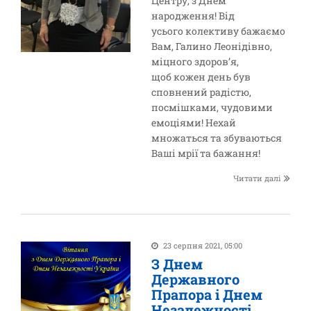
Центру, з Днем
народження! Від
усього колективу бажаємо
Вам, Галино Леонідівно,
міцного здоров’я,
щоб кожен день був
сповнений радістю,
посмішками, чудовими
емоціями! Нехай
множаться та збуваються
Ваші мрії та бажання!
Читати далі
23 серпня 2021, 05:00
З Днем
Державного
Прапора і Днем
Незалежності