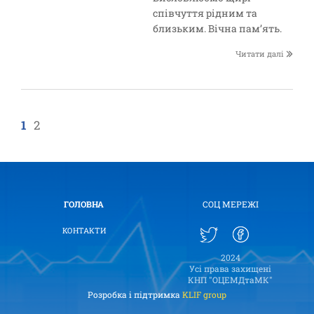
співчуття рідним та
близьким. Вічна пам’ять.
Читати далі
1
2
ГОЛОВНА
СОЦ МЕРЕЖІ
КОНТАКТИ
2024
Усі права захищені
КНП "ОЦЕМДтаМК"
Розробка і підтримка
KLIF group