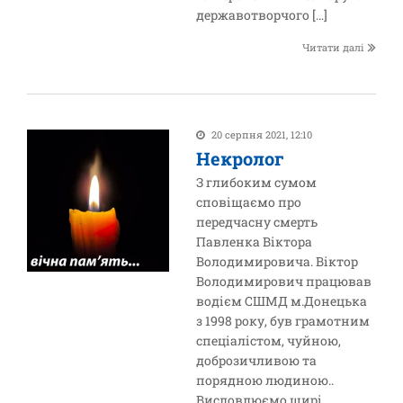
державотворчого […]
Читати далі
20 серпня 2021, 12:10
Некролог
З глибоким сумом
сповіщаємо про
передчасну смерть
Павленка Віктора
Володимировича. Віктор
Володимирович працював
водієм СШМД м.Донецька
з 1998 року, був грамотним
спеціалістом, чуйною,
доброзичливою та
порядною людиною..
Висловлюємо щирі