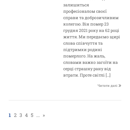
залишиться
професіоналом своєї
справи та доброзичливим
колегою. Він помер 23
грудня 2021 року на 62 році
життя. Ми передаємо щирі
слова співчуття та
підтримки родині
померлого. На жаль,
словами важко загоїти на
серці страшну рану від
втрати. Проте світлі […]
Читати далі
1
2
3
4
5
...
»