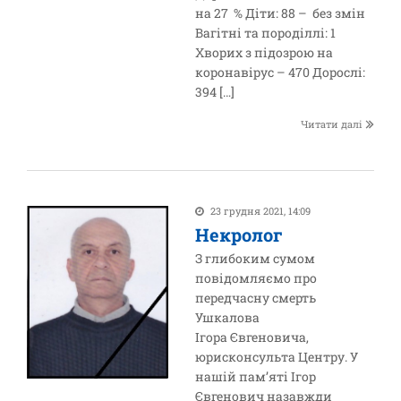
на 27 % Діти: 88 – без змін
Вагітні та породіллі: 1
Хворих з підозрою на
коронавірус – 470 Дорослі:
394 […]
Читати далі
23 грудня 2021, 14:09
Некролог
З глибоким сумом
повідомляємо про
передчасну смерть
Ушкалова
Ігора Євгеновича,
юрисконсульта Центру. У
нашій пам’яті Ігор
Євгенович назавжди