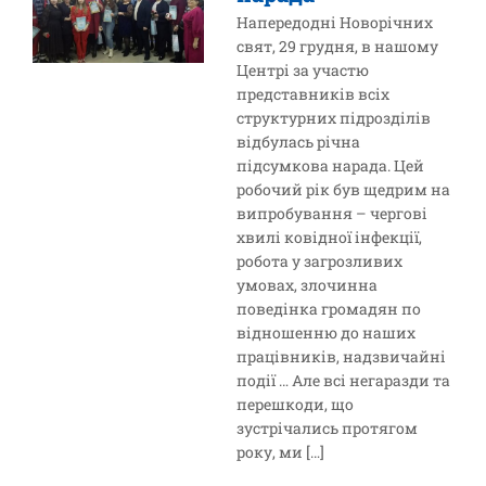
Напередодні Новорічних
свят, 29 грудня, в нашому
Центрі за участю
представників всіх
структурних підрозділів
відбулась річна
підсумкова нарада. Цей
робочий рік був щедрим на
випробування – чергові
хвилі ковідної інфекції,
робота у загрозливих
умовах, злочинна
поведінка громадян по
відношенню до наших
працівників, надзвичайні
події … Але всі негаразди та
перешкоди, що
зустрічались протягом
року, ми […]