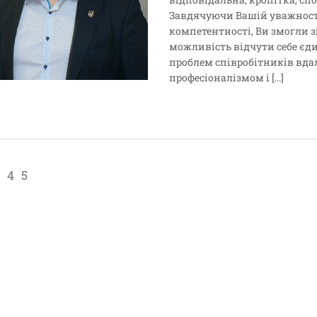
Завдячуючи Вашій уважності,
компетентності, Ви змогли з
можливість відчути себе єд
проблем співробітників вда
професіоналізмом і […]
4
5