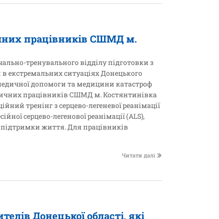
чних працівників СШМД м.
вчально-тренувального відділу підготовки з
 в екстремальних ситуаціях Донецького
 медичної допомоги та медицини катастроф
ичних працівників СШМД м. Костянтинівка
ійний тренінг з серцево-легеневої реанімації
ійної серцево-легенової реанімації (АLS),
ї підтримки життя. Для працівників
Читати далі
елів Донецької області, які