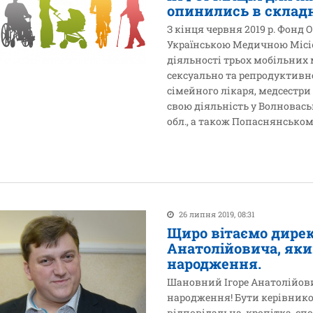
опинились в склад
З кінця червня 2019 р. Фонд 
Українською Медичною Місі
діяльності трьох мобільних
сексуально та репродуктивно
сімейного лікаря, медсестри
свою діяльність у Волновас
обл., а також Попаснянському
26 липня 2019, 08:31
Щиро вітаємо дирек
Анатолійовича, який
народження.
Шановний Ігоре Анатолійови
народження! Бути керівнико
відповідальна, кропітка, сп