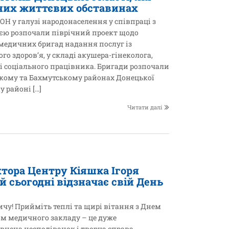
них життєвих обставинах
ООН у галузі народонаселення у співпраці з
єю розпочали піврічний проект щодо
 медичних бригад надання послуг із
го здоров’я, у складі акушера-гінеколога,
 і соціального працівника. Бригади розпочали
ькому та Бахмутському районах Донецької
 районі […]
Читати далі
тора Центру Кіяшка Ігоря
 сьогодні відзначає свій День
чу! Прийміть теплі та щирі вітання з Днем
м медичного закладу – це дуже
овнена несподіванок і творча справа.