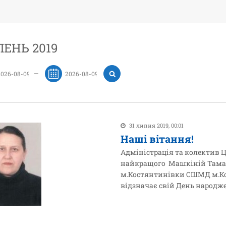
ЕНЬ 2019
—
31 липня 2019, 00:01
Наші вітання!
Адміністрація та колектив 
найкращого Машкіній Тамарі
м.Костянтинівки СШМД м.Кос
відзначає свій День народж