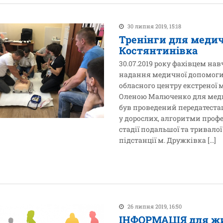
30 липня 2019, 15:18
Тренінги для меди
Костянтинівка
30.07.2019 року фахівцем на
надання медичної допомоги
обласного центру екстреної
Оленою Малюченко для мед
був проведений передатестац
у дорослих, алгоритми профес
стадії подальшої та тривало
підстанції м. Дружківка […]
26 липня 2019, 16:50
ІНФОРМАЦІЯ для жит