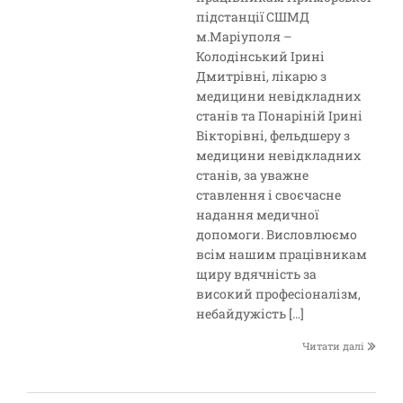
підстанції СШМД
м.Маріуполя –
Колодінський Ірині
Дмитрівні, лікарю з
медицини невідкладних
станів та Понаріній Ірині
Вікторівні, фельдшеру з
медицини невідкладних
станів, за уважне
ставлення і своєчасне
надання медичної
допомоги. Висловлюємо
всім нашим працівникам
щиру вдячність за
високий професіоналізм,
небайдужість […]
Читати далі