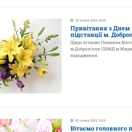
02 січня 2019, 10:18
Привітання з Днем
підстанції м. Добр
Щиро вітаємо Пащенка Вікто
м.Добропілля СШМД м.Мирног
народження.
02 січня 2019, 10:10
Вітаємо головного 