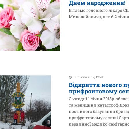
Днем народження!
Вітаємо головного лікаря 
Миколайовича, який 2 січня
01 січня 2019, 17:28
Відкриття нового п
прифронтовому сел
Сьогодні 1 січня 2018р. обл
та медицини катастроф Доне
постійного базування брига
прифронтовому селищі Сарта
первинної медико-санітарно