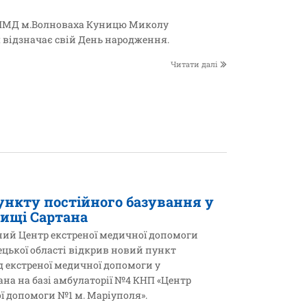
СШМД м.Волноваха Куницю Миколу
 відзначає свій День народження.
Читати далі
ункту постійного базування у
ищі Сартана
асний Центр екстреної медичної допомоги
цької області відкрив новий пункт
д екстреної медичної допомоги у
на на базі амбулаторії №4 КНП «Центр
ї допомоги №1 м. Маріуполя».