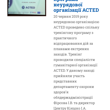
неурядової
організації ACTED
20 червня 2019 року
неурядовою організацією
ACTED проведено спільну
тренінгову програму з
практичного
відпрацювання дій за
планами екстрених
заходів. Тренінг
проводили спеціалісти
гуманітарної організації
ACTED. У даному заході
прийняли участь
представник
департаменту охорони
здоров’я
облдержадміністрації
Фірсова І.В. та директор
Центру Кіяшко І.А.