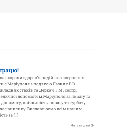
працю!
тва охорони здоров’я надійшло звернення
 с.Маріуполя з подякою Лазник В.В.,
ладних станів та Деркач Т.М., сестрі
едичної допомоги м.Маріуполя за якісну та
опомогу, ввічливість, повагу та турботу,
 час виклику. Висловлюємо всім нашим
ть за […]
Читати далі