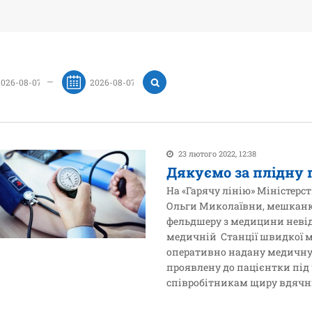
—
23 лютого 2022, 12:38
Дякуємо за плідну 
На «Гарячу лінію» Міністерс
Ольги Миколаївни, мешканки
фельдшеру з медицини невідк
медичній Станції швидкої м
оперативно надану медичну д
проявлену до пацієнтки під
співробітникам щиру вдячніс