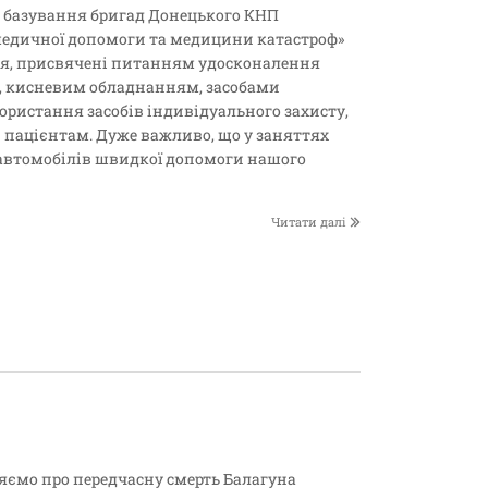
ах базування бригад Донецького КНП
медичної допомоги та медицини катастроф»
тя, присвячені питанням удосконалення
, кисневим обладнанням, засобами
ористання засобів індивідуального захисту,
 пацієнтам. Дуже важливо, що у заняттях
ї автомобілів швидкої допомоги нашого
Читати далі
ємо про передчасну смерть Балагуна