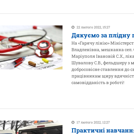
22 лютого 2022, 15:27
Дякуємо за плідну 
На «Гарячу лінію» Міністерс
Владленівна, мешканка сел.
Маріуполя Івановій С.Х., лі
Шувалову С.В., фельдшеру з 
добросовісне ставлення до 
працівникам щиру вдячність
самовідданість в роботі!
17 лютого 2022, 12:27
Практичні навчанн