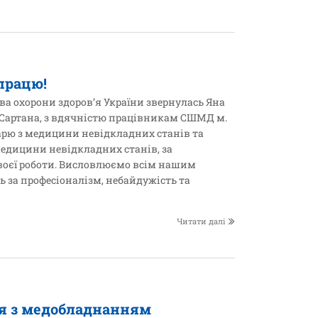
працю!
тва охорони здоров’я України звернулась Яна
 Сартана, з вдячністю працівникам СШМД м.
карю з медицини невідкладних станів та
медицини невідкладних станів, за
своєї роботи. Висловлюємо всім нашим
 за професіоналізм, небайдужість та
Читати далі
я з медобладнанням