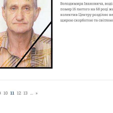
Володимира Івановича, вод
помер 16 лютого на 68 році ж
колектив Центру розділяє не
щирою скорботою та світло
9
10
11
12
13
...
»