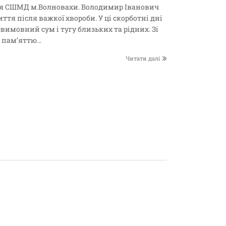
ія СШМД м.Волновахи. Володимир Іванович
иття після важкої хвороби. У ці скорботні дні
вимовний сум і тугу близьких та рідних. Зі
ю пам’яттю…
Читати далі