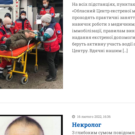
На всіх підстанціях, пункт
«Обласний Центр екстреної 
проходять практичні занят
навичок роботи з медичним
іммобілізації, правилам вик
надання екстреної допомоги
беруть активну участь воді
Центру. Вдячні нашим […]
16 лютого 2022, 16:36
Некролог
З глибоким сумом повідомля