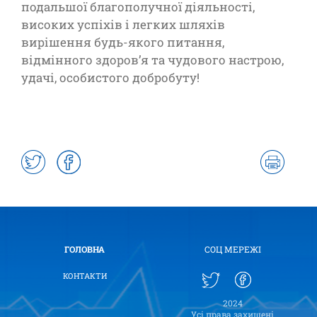
подальшої благополучної діяльності,
високих успіхів і легких шляхів
вирішення будь-якого питання,
відмінного здоров’я та чудового настрою,
удачі, особистого добробуту!
ГОЛОВНА
СОЦ МЕРЕЖІ
КОНТАКТИ
2024
Усі права захищені