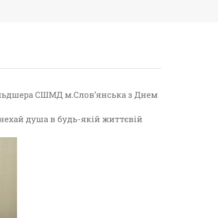
льдшера СШМД м.Слов’янська з Днем
 нехай душа в будь-якій життєвій