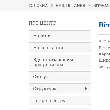
›
›
ГОЛОВНА
НАШІ ВІТАННЯ
ВІТАЄМ
ПРО ЦЕНТР
Ві
Новини
07 гр
Наші вітання
Віта
наро
Вдячність нашим
Щиро
працівникам
ситу
Статут
Структура
Історія центру