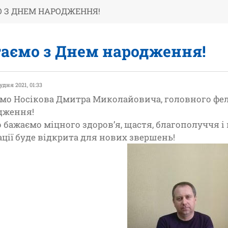
О З ДНЕМ НАРОДЖЕННЯ!
таємо з Днем народження!
удня 2021, 01:33
ємо Носікова Дмитра Миколайовича, головного фе
дження!
 бажаємо міцного здоров’я, щастя, благополуччя і
ації буде відкрита для нових звершень!