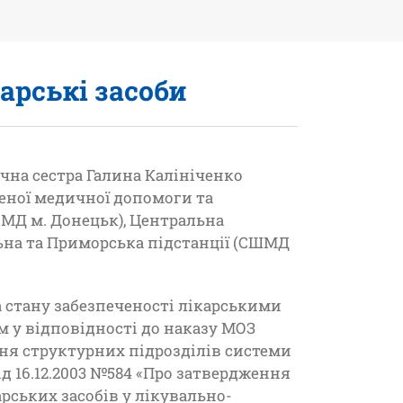
арські засоби
ична сестра Галина Калініченко
еної медичної допомоги та
ІМД м. Донецьк), Центральна
ьна та Приморська підстанції (СШМД
а стану забезпеченості лікарськими
м у відповідності до наказу МОЗ
ння структурних підрозділів системи
д 16.12.2003 №584 «Про затвердження
рських засобів у лікувально-