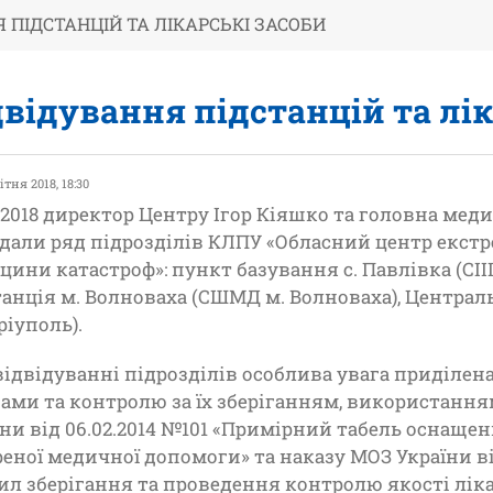
 ПІДСТАНЦІЙ ТА ЛІКАРСЬКІ ЗАСОБИ
двідування підстанцій та лік
ітня 2018, 18:30
4.2018 директор Центру Ігор Кіяшко та головна мед
ідали ряд підрозділів КЛПУ «Обласний центр екстр
цини катастроф»: пункт базування с. Павлівка (СІІ
танція м. Волноваха (СШМД м. Волноваха), Централ
ріуполь).
відвідуванні підрозділів особлива увага приділен
бами та контролю за їх зберіганням, використання
їни від 06.02.2014 №101 «Примірний табель оснаще
реної медичної допомоги» та наказу МОЗ України ві
ил зберігання та проведення контролю якості ліка