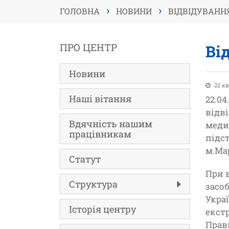
›
›
ГОЛОВНА
НОВИНИ
ВІДВІДУВАННЯ
ПРО ЦЕНТР
Ві
Новини
22 кв
Наші вітання
22.0
відв
Вдячність нашим
меди
працівникам
підс
м.Ма
Статут
При 
Структура
засо
Укра
Історія центру
екст
Прав