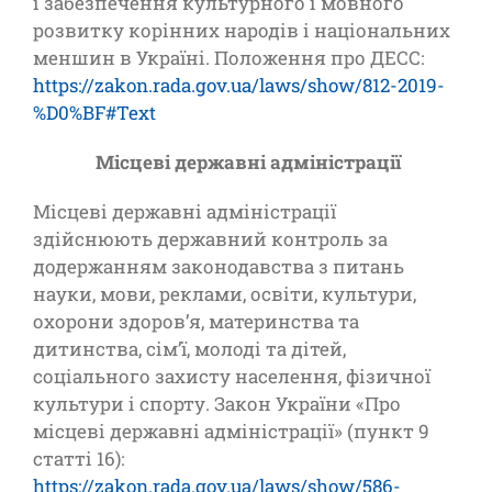
і забезпечення культурного і мовного
розвитку корінних народів і національних
меншин в Україні. Положення про ДЕСС:
https://zakon.rada.gov.ua/laws/show/812-2019-
%D0%BF#Text
Місцеві державні адміністрації
Місцеві державні адміністрації
здійснюють державний контроль за
додержанням законодавства з питань
науки, мови, реклами, освіти, культури,
охорони здоров’я, материнства та
дитинства, сім’ї, молоді та дітей,
соціального захисту населення, фізичної
культури і спорту. Закон України «Про
місцеві державні адміністрації» (пункт 9
статті 16):
https://zakon.rada.gov.ua/laws/show/586-