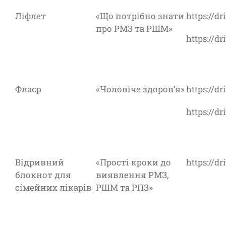
Ліфлет
«Що потрібно знати
https://d
про РМЗ та РШМ»
https://
Флаєр
«Чоловіче здоров’я»
https://
https://
Відривний
«Прості кроки до
https://
блокнот для
виявлення РМЗ,
сімейних лікарів
РШМ та РПЗ»