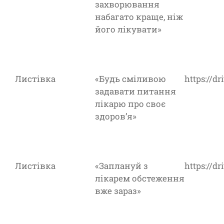
захворювання
набагато краще, ніж
його лікувати»
Листівка
«Будь сміливою
https://d
задавати питання
лікарю про своє
здоров’я»
Листівка
«Заплануй з
https://
лікарем обстеження
вже зараз»