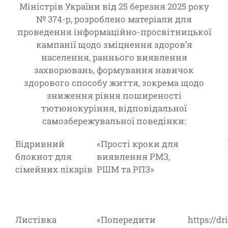
Міністрів України від 25 березня 2025 року
№ 374-р, розроблено матеріали для
проведення інформаційно-просвітницької
кампанії щодо зміцнення здоров’я
населення, раннього виявлення
захворювань, формування навичок
здорового способу життя, зокрема щодо
зниження рівня поширеності
тютюнокуріння, відповідальної
самозбережувальної поведінки:
Відривний
«Прості кроки для
блокнот для
виявлення РМЗ,
сімейних лікарів
РШМ та РПЗ»
Листівка
«Попередити
https://