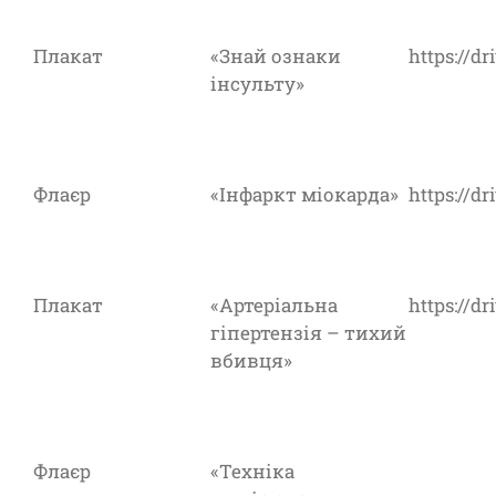
Плакат
«Знай ознаки
https://
інсульту»
Флаєр
«Інфаркт міокарда»
https://d
Плакат
«Артеріальна
https://d
гіпертензія – тихий
вбивця»
Флаєр
«Техніка