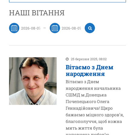
НАШІ ВІТАННЯ
—
25 березня 2025, 08:02
Вітаємо з Днем
народження
Вітаємо з Днем
народження начальника
СШМД м.Донецька
Почепецького Олега
Геннадійовича! Щиро
бажаємо міцного здоров’я,
благополуччя, щоб кожна
мить життя була
наповнена любов’ю,