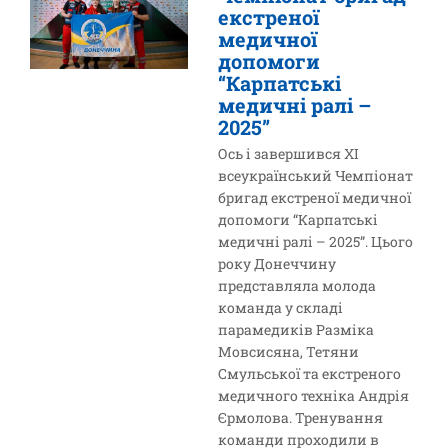
екстреної
медичної
допомоги
“Карпатські
медичні ралі –
2025”
Ось і завершився XI
всеукраїнський Чемпіонат
бригад екстреної медичної
допомоги “Карпатські
медичні ралі – 2025”. Цього
року Донеччину
представляла молода
команда у складі
парамедиків Разміка
Мовсисяна, Тетяни
Смульської та екстреного
медичного техніка Андрія
Єрмолова. Тренування
команди проходили в