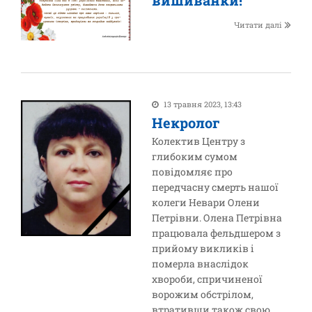
вишиванки!
Читати далі
13 травня 2023, 13:43
Некролог
Колектив Центру з
глибоким сумом
повідомляє про
передчасну смерть нашої
колеги Невари Олени
Петрівни. Олена Петрівна
працювала фельдшером з
прийому викликів і
померла внаслідок
хвороби, спричиненої
ворожим обстрілом,
втративши також свою