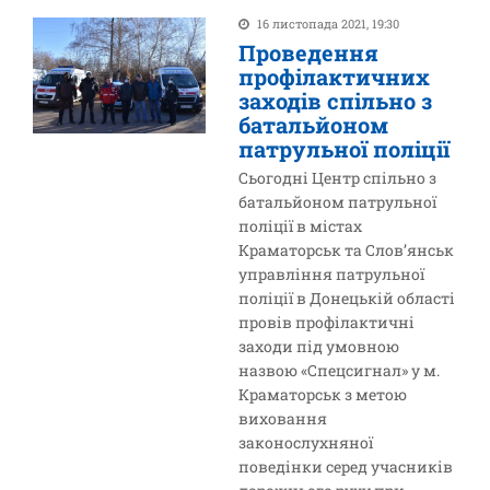
16 листопада 2021, 19:30
Проведення
профілактичних
заходів спільно з
батальйоном
патрульної поліції
Сьогодні Центр спільно з
батальйоном патрульної
поліції в містах
Краматорськ та Слов’янськ
управління патрульної
поліції в Донецькій області
провів профілактичні
заходи під умовною
назвою «Спецсигнал» у м.
Краматорськ з метою
виховання
законослухняної
поведінки серед учасників