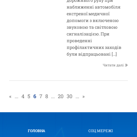
дорожнього руху при
наближенні автомобіля
екстреної медичної
допомоги з включеною
звуковою та світловою
сигналізацією. При
проведенні
профілактичних заходів
були відпрацьовані […]
Читати далі
«
...
4
5
6
7
8
...
20
30
...
»
ГОЛОВНА
СОЦ МЕРЕЖІ