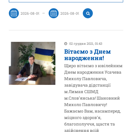
—
02 грудня 2021, 01:43
Вітаємо з Днем
народження!
Щиро вітаємо з ювілейним
Днем народження Усачева
Миколу Павловича,
завідувача дідстанції
м.Лиман СШМД
м.Слов’янська! Шановний
Миколо Павловичу!
Бажаємо Вам, насамперед,
міцного здоров’я,
благополуччя, щастя та
здійснення всій