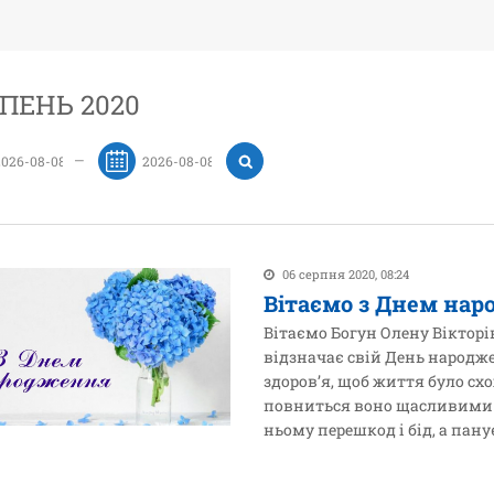
ПЕНЬ 2020
—
06 серпня 2020, 08:24
Вітаємо з Днем нар
Вітаємо Богун Олену Вікторів
відзначає свій День народж
здоров’я, щоб життя було схо
повниться воно щасливими 
ньому перешкод і бід, а пану