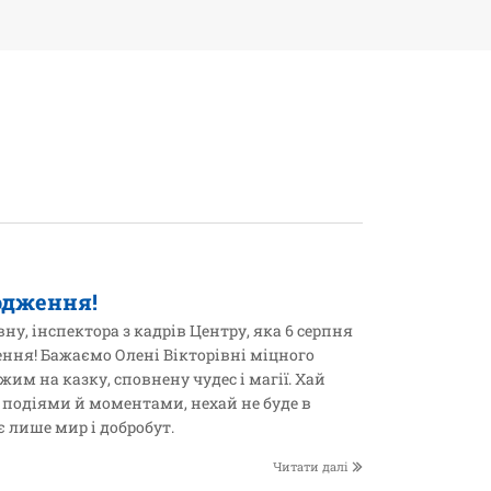
одження!
ну, інспектора з кадрів Центру, яка 6 серпня
ення! Бажаємо Олені Вікторівні міцного
жим на казку, сповнену чудес і магії. Хай
подіями й моментами, нехай не буде в
є лише мир і добробут.
Читати далі