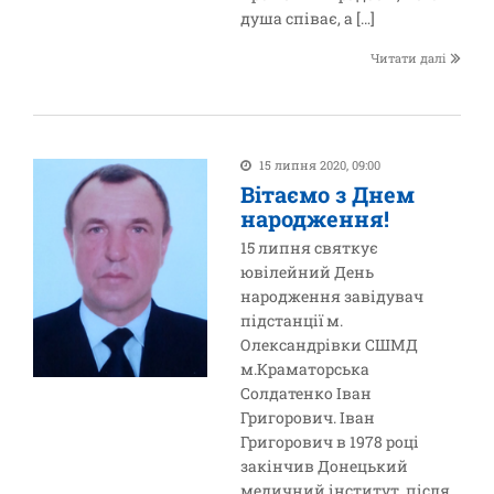
душа співає, а […]
Читати далі
15 липня 2020, 09:00
Вітаємо з Днем
народження!
15 липня святкує
ювілейний День
народження завідувач
підстанції м.
Олександрівки СШМД
м.Краматорська
Солдатенко Іван
Григорович. Іван
Григорович в 1978 році
закінчив Донецький
медичний інститут, після