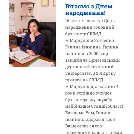
Вітаємо з Днем
народження!
16 липня святкує День
народження головний
бухгалтер СШМД
м.Маріуполя Зінченко
Галина Іванівна. Галина
Іванівна в 2000 році
закінчила Приазовський
державний технічний
університет. З 2012 року
працює на СШМД
м.Маріуполя, а останні 4
роки успішно очолює
бухгалтерську службу
найбільшої Станції області.
Бажаємо Вам, Галино
Іванівно, здоров’я, щоб
Ваше серце сяяло
променями радості, нехай