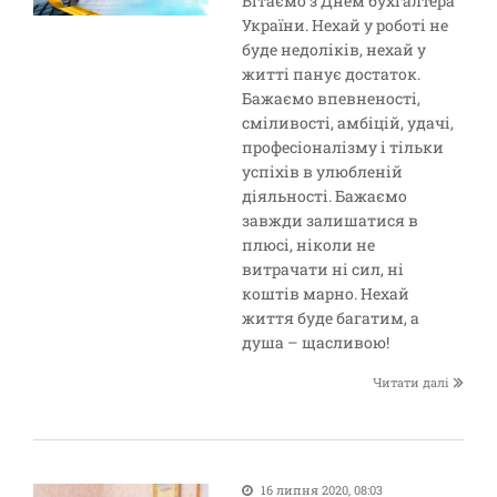
Вітаємо з Днем бухгалтера
України. Нехай у роботі не
буде недоліків, нехай у
житті панує достаток.
Бажаємо впевненості,
сміливості, амбіцій, удачі,
професіоналізму і тільки
успіхів в улюбленій
діяльності. Бажаємо
завжди залишатися в
плюсі, ніколи не
витрачати ні сил, ні
коштів марно. Нехай
життя буде багатим, а
душа – щасливою!
Читати далі
16 липня 2020, 08:03