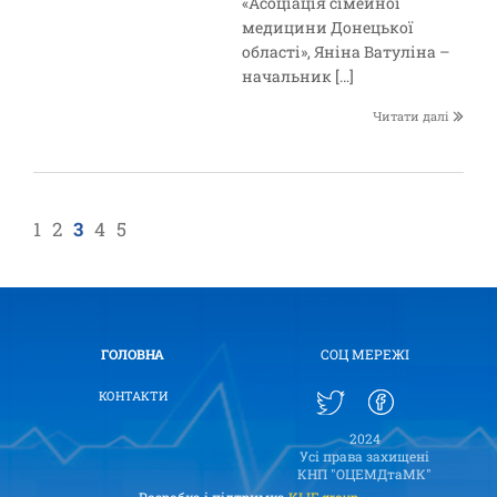
«Асоціація сімейної
медицини Донецької
області», Яніна Ватуліна –
начальник […]
Читати далі
1
2
3
4
5
ГОЛОВНА
СОЦ МЕРЕЖІ
КОНТАКТИ
2024
Усі права захищені
КНП "ОЦЕМДтаМК"