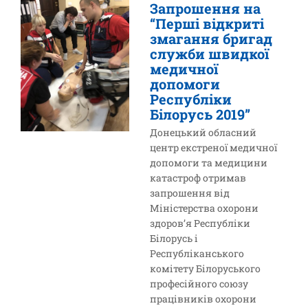
Запрошення на
“Перші відкриті
змагання бригад
служби швидкої
медичної
допомоги
Республіки
Білорусь 2019”
Донецький обласний
центр екстреної медичної
допомоги та медицини
катастроф отримав
запрошення від
Міністерства охорони
здоров’я Республіки
Білорусь і
Республіканського
комітету Білоруського
професійного союзу
працівників охорони